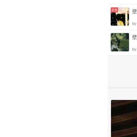
首发
壁
b
壁
b