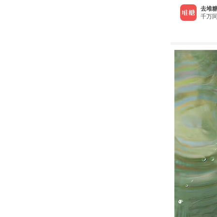
去堆糖
千万同