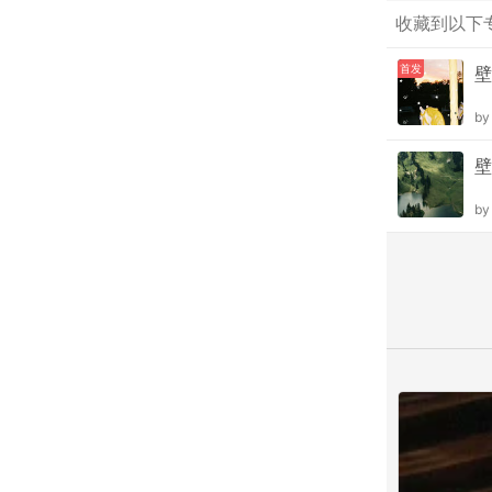
收藏到以下
首发
壁
b
壁
b