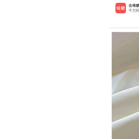
去堆糖
千万同