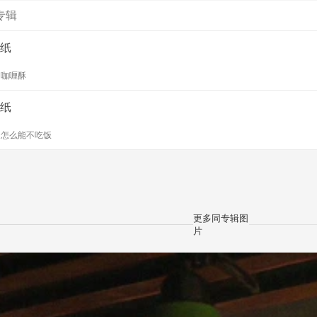
专辑
纸
y
咖喱酥
纸
y
怎么能不吃饭
更多同专辑图
片