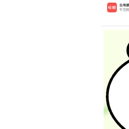
去堆糖
千万同