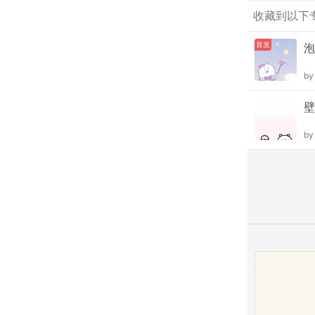
收藏到以下
首发
泡
b
壁
b