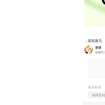
：呱呱腋毛
更萌
收藏到
相关标签
画师安利