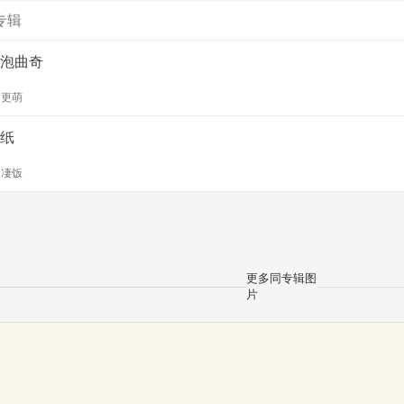
专辑
泡曲奇
y
更萌
纸
y
凄饭
更多同专辑图
片