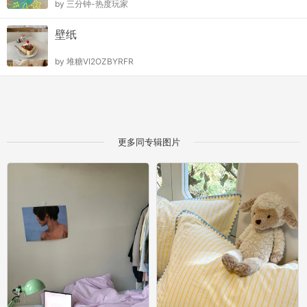
by
三分钟-热度玩家
壁纸
by
堆糖VI2OZBYRFR
更多同专辑图片