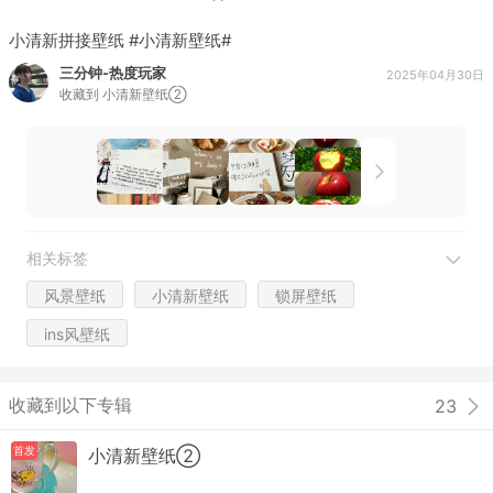
小清新拼接壁纸 #小清新壁纸#
三分钟-热度玩家
2025年04月30日
收藏到
小清新壁纸②
相关标签
风景壁纸
小清新壁纸
锁屏壁纸
ins风壁纸
收藏到以下专辑
23
首发
小清新壁纸②