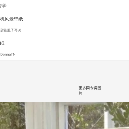
专辑
机风景壁纸
y
甜饱肚子再说
纸
y
DonnaTN
更多同专辑图
片