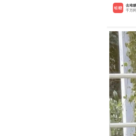
去堆糖
千万同