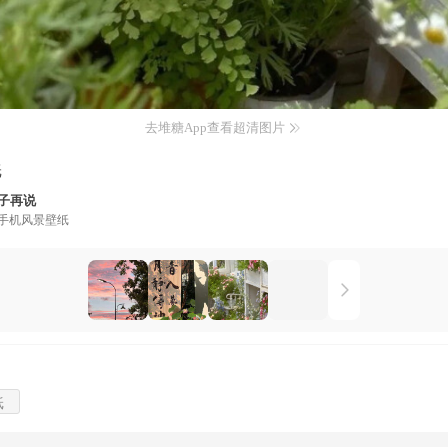
去堆糖App查看超清图片
纸
子再说
手机风景壁纸
纸