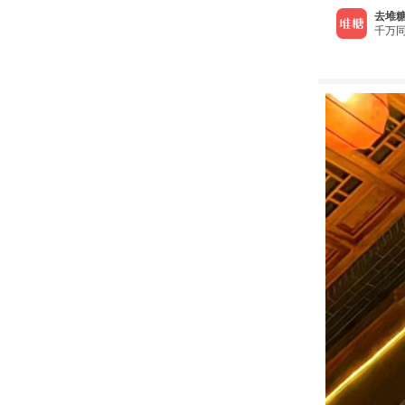
去堆糖
千万同