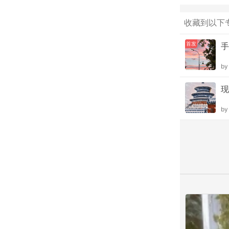
收藏到以下
首发
手
b
现
b