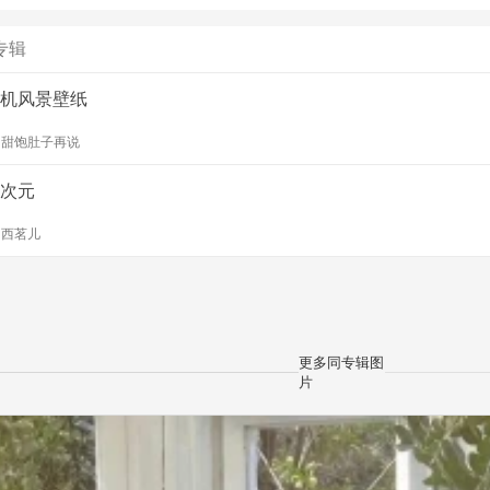
专辑
机风景壁纸
y
甜饱肚子再说
次元
y
西茗儿
更多同专辑图
片