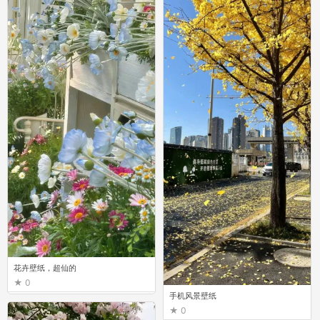
花卉壁纸，超仙的
0
手机风景壁纸
0