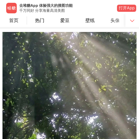
去堆糖App 体验强大的搜图功能
打开App
千万同好 分享海量高清美图
首页
热门
爱豆
壁纸
头像