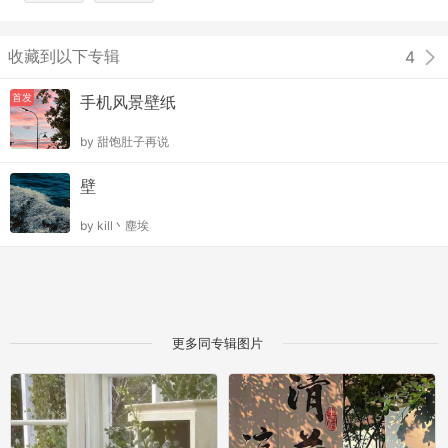
收藏到以下专辑
4
首发
手机风景壁纸
by
甜饱肚子再说
壁
by
kill丶塵埃
更多同专辑图片