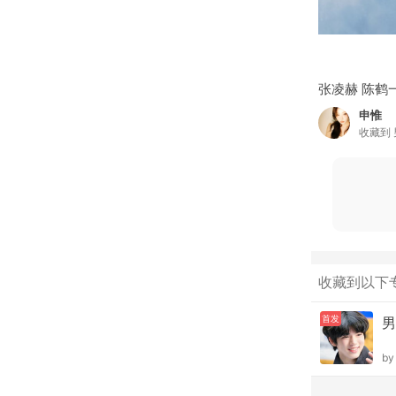
张凌赫 陈鹤
申惟
收藏到
收藏到以下
首发
男
b