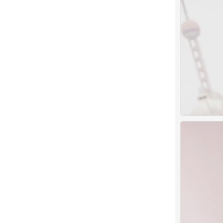
张凌赫 陈鹤一 
0