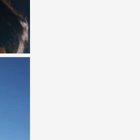
张凌赫 陈鹤一 黄誉博 邵子恒 周翊然
0
0