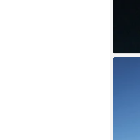
车俊焕
0