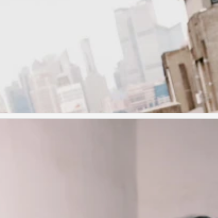
黄誉博 邵子恒 周翊然