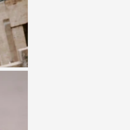
0
张凌赫 陈鹤一 黄誉博 邵子恒 周翊然
0