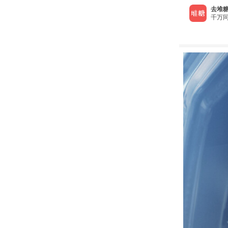
去堆糖
千万同