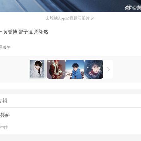
去堆糖App查看超清图片
一 黄誉博 邵子恒 周翊然
男菩萨
专辑
菩萨
y
申惟