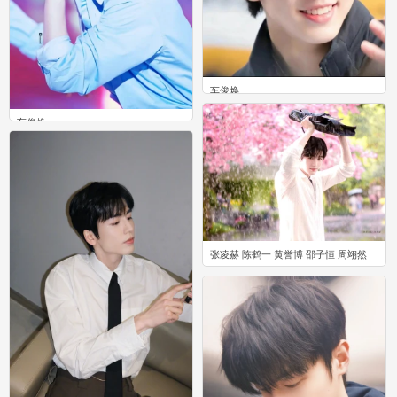
车俊焕
0
车俊焕
0
张凌赫 陈鹤一 黄誉博 邵子恒 周翊然
0