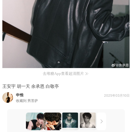
去堆糖App查看超清图片
王安宇 胡一天 余承恩 白敬亭
申惟
2025年03月10日
收藏到
男菩萨