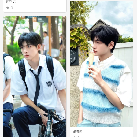
陈哲远
0
翟潇闻