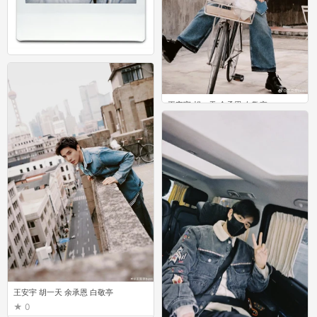
张凌赫 陈鹤一 黄誉博 邵子恒 周翊然
0
王安宇 胡一天 余承恩 白敬亭
0
王安宇 胡一天 余承恩 白敬亭
0