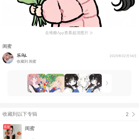
去堆糖App查看超清图片
闺蜜
乐乌L
2025年02月14日
收藏到
闺蜜
收藏到以下专辑
2
首发
闺蜜