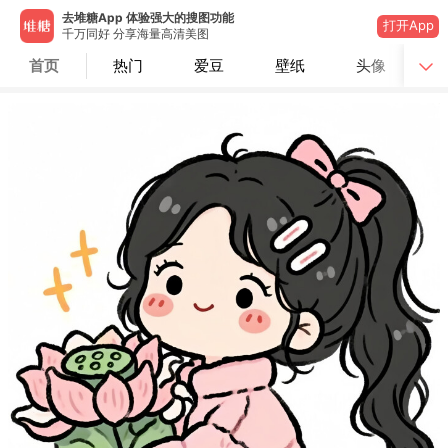
去堆糖App 体验强大的搜图功能
打开App
千万同好 分享海量高清美图
首页
热门
爱豆
壁纸
头像