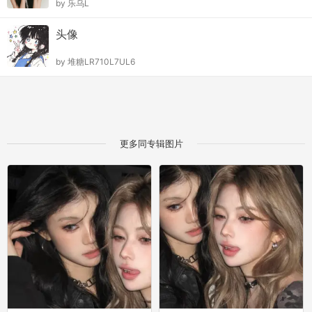
by
乐乌L
头像
by
堆糖LR710L7UL6
更多同专辑图片