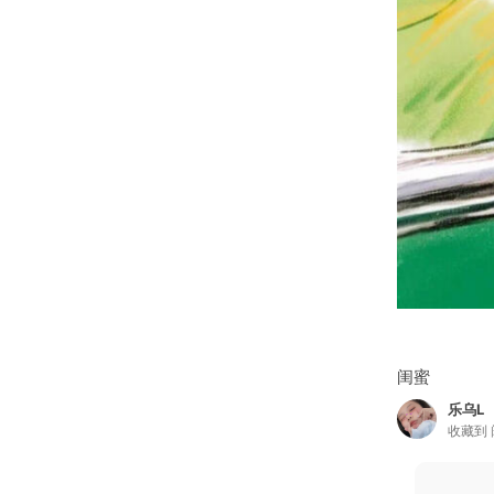
闺蜜
乐乌L
收藏到