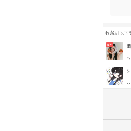
收藏到以下
首发
闺
b
头
b