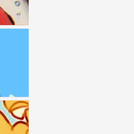
闺
0
闺
0