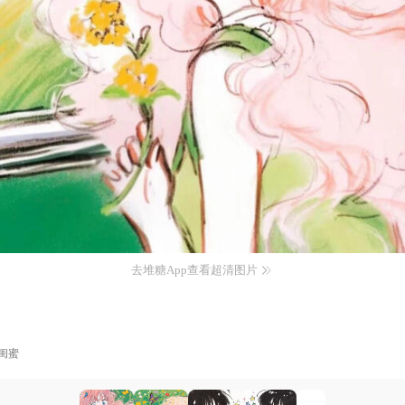
去堆糖App查看超清图片
闺蜜