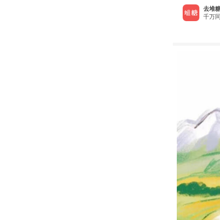
去堆糖
千万同