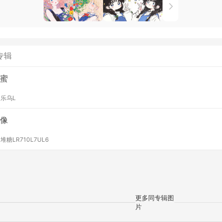
专辑
蜜
y
乐乌L
像
y
堆糖LR710L7UL6
更多同专辑图
片