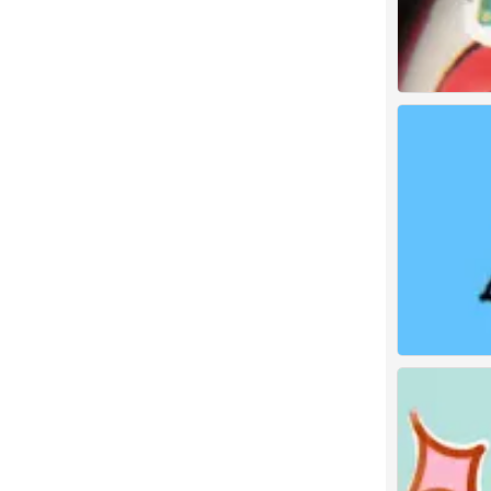
闺
0
闺
0