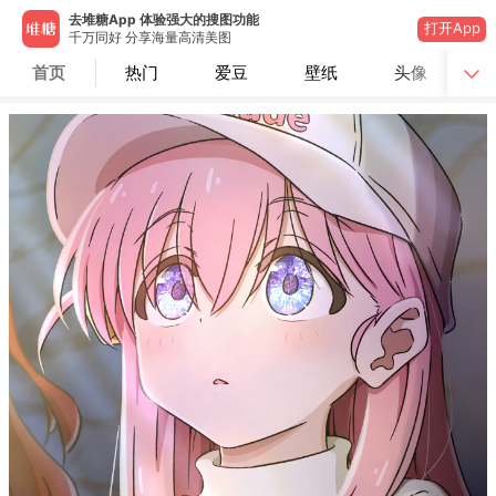
去堆糖App 体验强大的搜图功能
打开App
千万同好 分享海量高清美图
首页
热门
爱豆
壁纸
头像