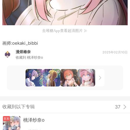
去堆糖App查看超清图片
画师:oekaki_bibbi
漫煜椿奈
2025年02月10日
收藏到
桃泽纱奈o
收藏到以下专辑
37
首发
桃泽纱奈o