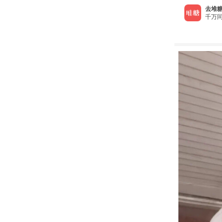
去堆糖
千万同