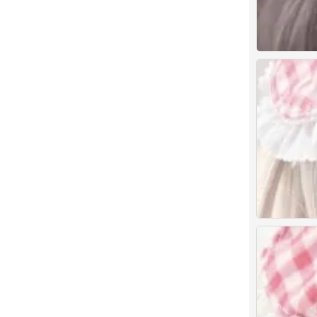
1
0
bjd
0