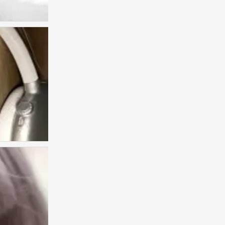
人类发明后悔 来证明拥有的珍贵
0
1
0