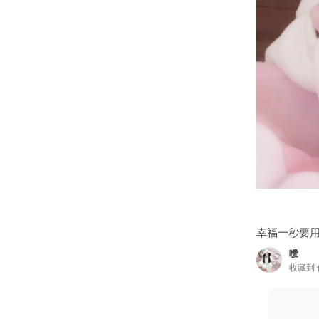
幸福一秒要用
噯
收藏到