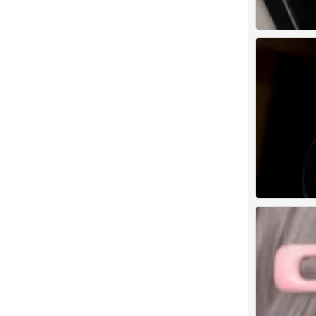
人类发明后悔 
0
1
0