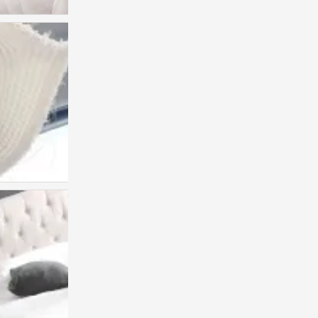
人类发明后悔 来证明拥有的珍贵
0