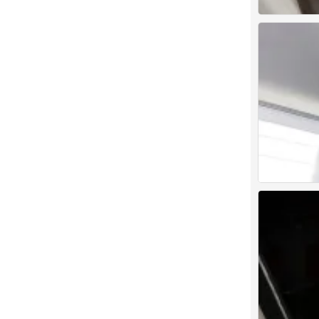
人类发明后悔 
0