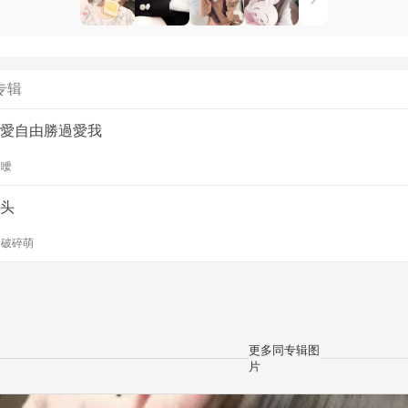
专辑
愛自由勝過愛我
y
噯
头
y
破碎萌
更多同专辑图
片