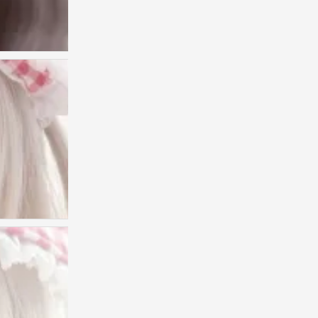
1
0
bjd
0