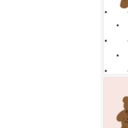
x壁纸
0