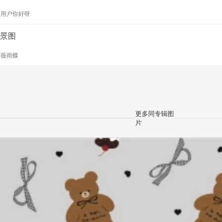
y
用户你好呀
景图
y
薇雨蝶
更多同专辑图
片