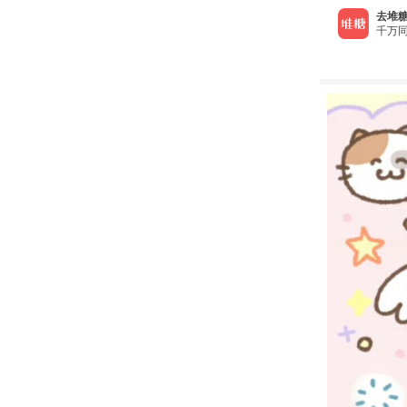
去堆糖
千万同