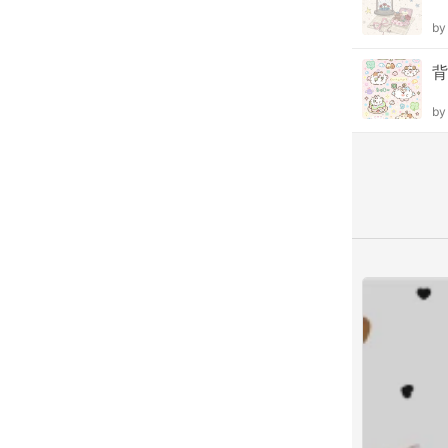
b
背
b