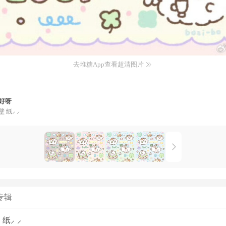
去堆糖App查看超清图片
好呀
壁 纸⸝ ⸝
专辑
 纸⸝ ⸝