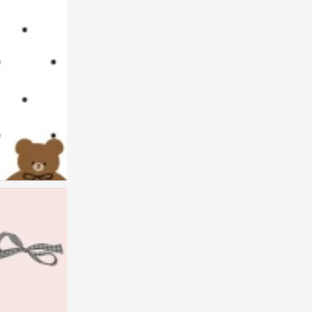
x壁纸
0