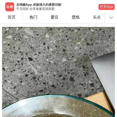
去堆糖App 体验强大的搜图功能
打开App
千万同好 分享海量高清美图
首页
热门
爱豆
壁纸
头像