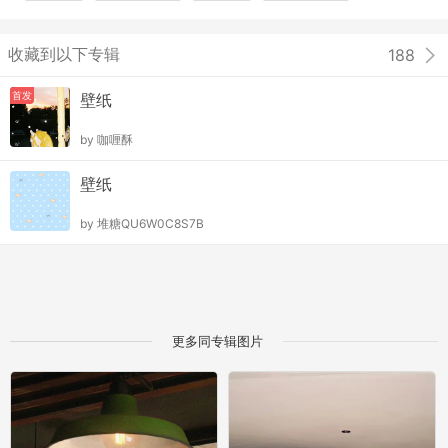
收藏到以下专辑
188
首发
壁纸
by
咖喱酥
壁纸
by
堆糖QU6W0C8S7B
更多同专辑图片