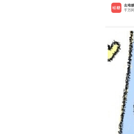
去堆糖
千万同