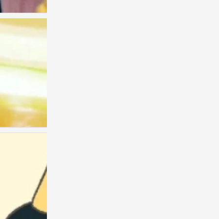
0
情头
0