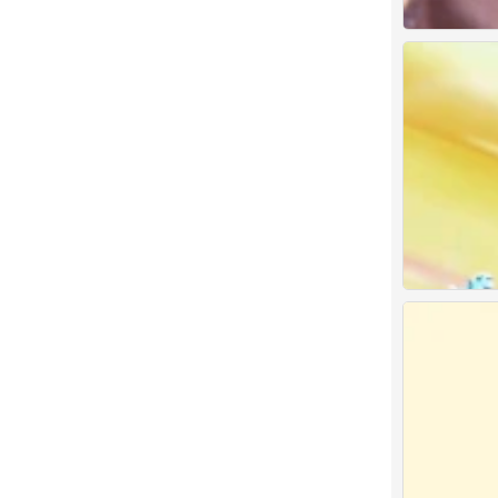
0
情头
0