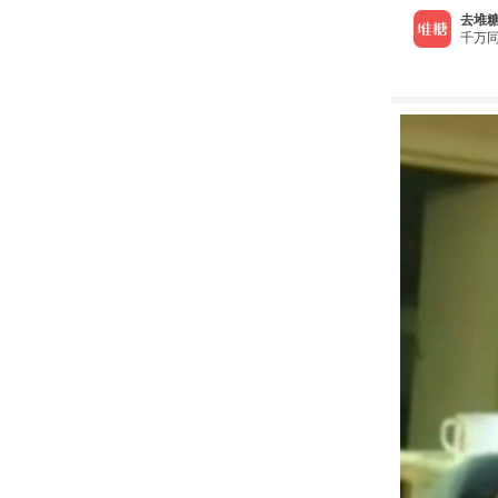
去堆糖
千万同