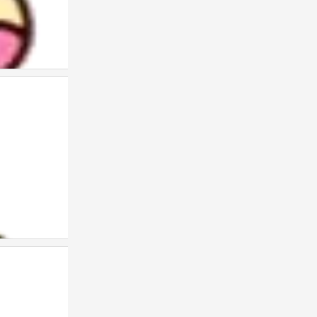
表情包
0