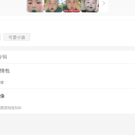
可爱小孩
专辑
情包
y
噯
像
y
西宫结弦520