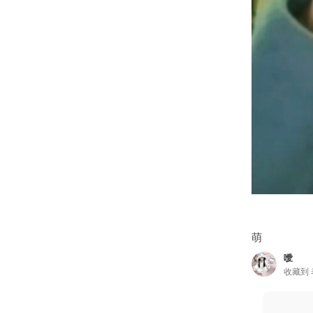
萌
噯
收藏到