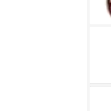
表情包
0