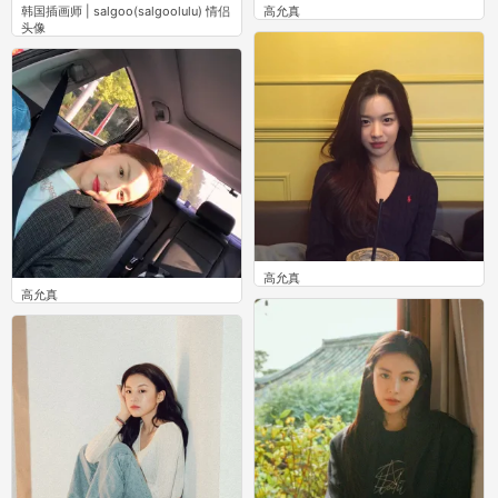
韩国插画师 | salgoo(salgoolulu) 情侣
高允真
头像
2
0
高允真
高允真
0
1