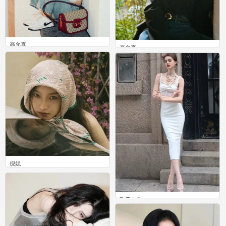
高允真
高允真
1
1
倪妮
0
欧美女头
0