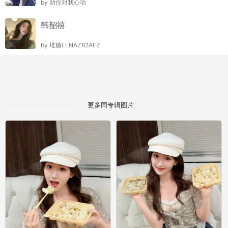
by
劝你对我心动
韩韶禧
by
堆糖LLNAZ82AFZ
更多同专辑图片