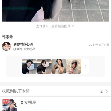
去堆糖App查看超清图片
韩素希
劝你对我心动
2024年11月11日
收藏到
˙Ⱉ˙女明星
收藏到以下专辑
2
首发
˙Ⱉ˙女明星