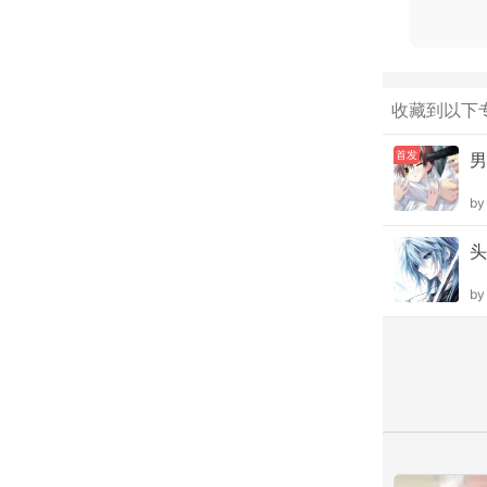
收藏到以下
首发
男
b
头
b