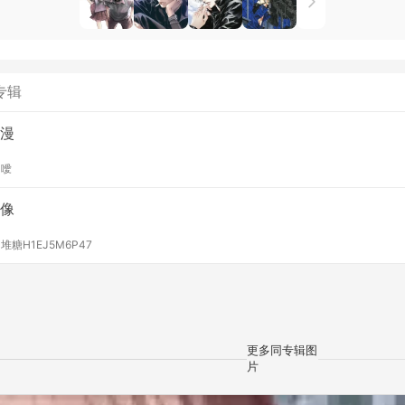
专辑
漫
y
噯
像
y
堆糖H1EJ5M6P47
更多同专辑图
片