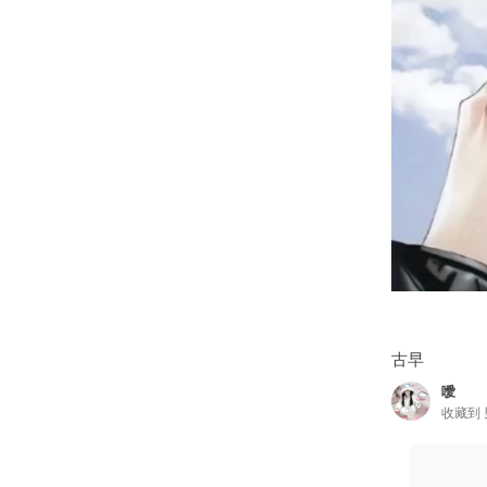
古早
噯
收藏到