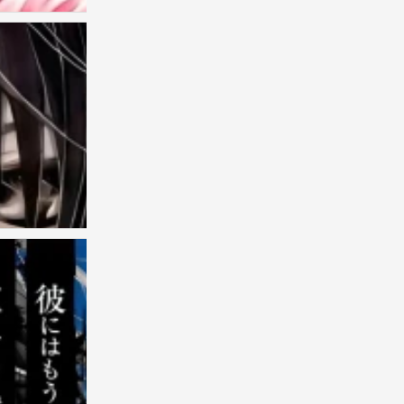
古早の漫
0
古早の漫