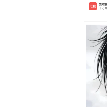
去堆糖
千万同