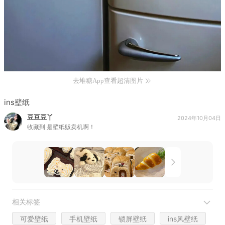
去堆糖App查看超清图片
ins壁纸
豆豆豆丫
2024年10月04日
收藏到
是壁纸贩卖机啊！
相关标签
可爱壁纸
手机壁纸
锁屏壁纸
ins风壁纸