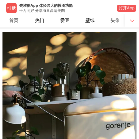
去堆糖App 体验强大的搜图功能
打开App
千万同好 分享海量高清美图
首页
热门
爱豆
壁纸
头像