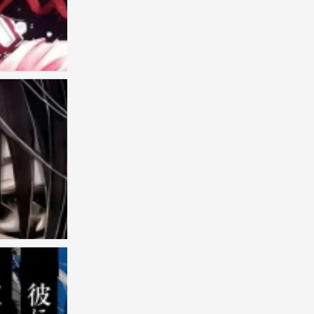
古早
0
古早の漫
0