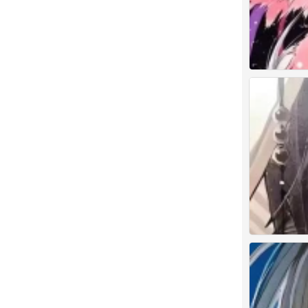
古早
古早
0
0
古早の漫
0