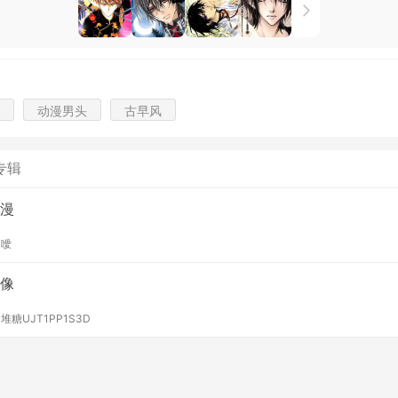
动漫男头
古早风
专辑
漫
y
噯
像
y
堆糖UJT1PP1S3D