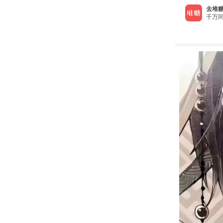
去堆糖
千万同