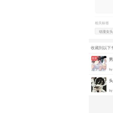
相关标签
动漫女头
收藏到以下
首发
男
b
头
b