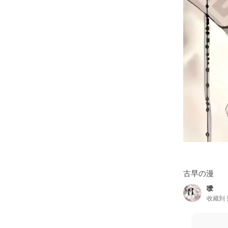
古早の漫
噯
收藏到