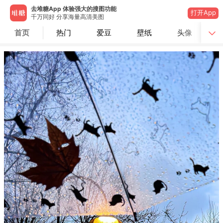
去堆糖App 体验强大的搜图功能
打开App
千万同好 分享海量高清美图
首页
热门
爱豆
壁纸
头像