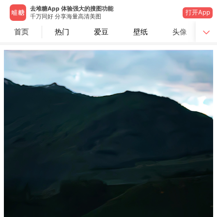
去堆糖App 体验强大的搜图功能
打开App
千万同好 分享海量高清美图
首页
热门
爱豆
壁纸
头像