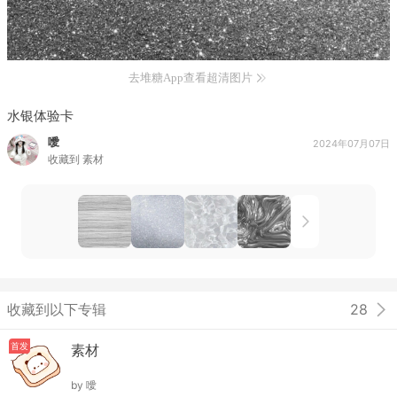
去堆糖App查看超清图片
水银体验卡
噯
2024年07月07日
收藏到
素材
收藏到以下专辑
28
首发
素材
by
噯