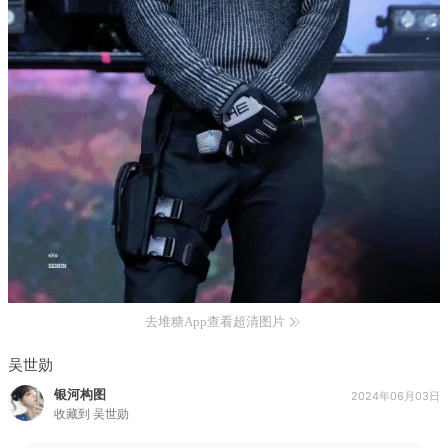
去堆糖App查看超清图片
吴世勋
银河构图
2024年06月03日
收藏到
吴世勋