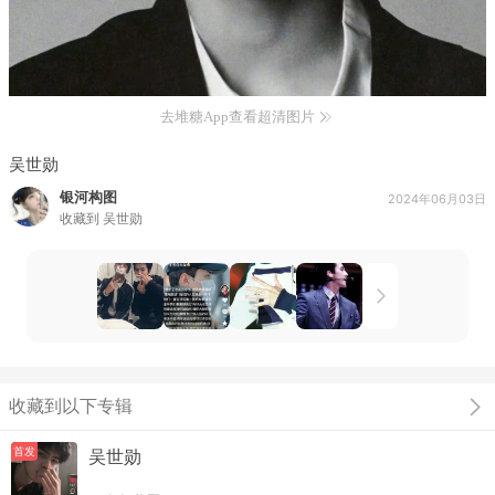
去堆糖App查看超清图片
吴世勋
银河构图
2024年06月03日
收藏到
吴世勋
收藏到以下专辑
首发
吴世勋