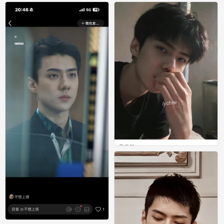
0
0
吴世勋
0