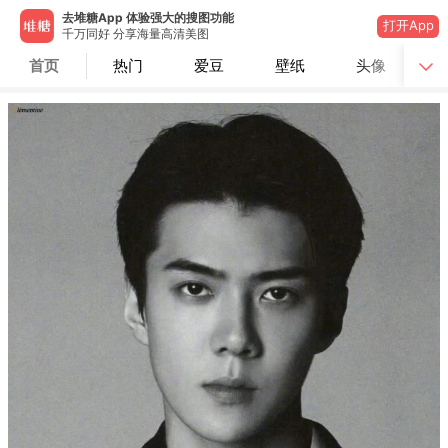
去堆糖App 体验强大的搜图功能
打开App
千万同好 分享海量高清美图
首页
热门
爱豆
壁纸
头像