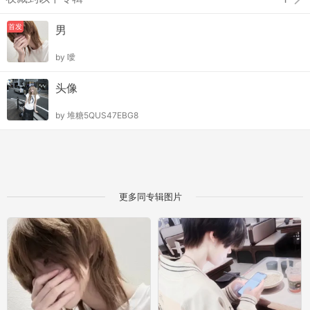
首发
男
by
噯
头像
by
堆糖5QUS47EBG8
更多同专辑图片