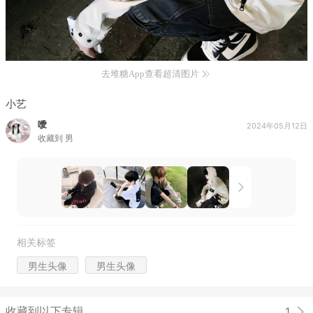
去堆糖App查看超清图片
小艺
噯
2024年05月12日
收藏到
男
相关标签
男生头像
男生头像
收藏到以下专辑
1