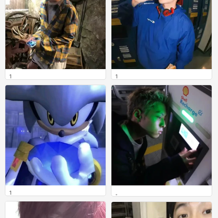
1
1
0
0
1
。
0
0