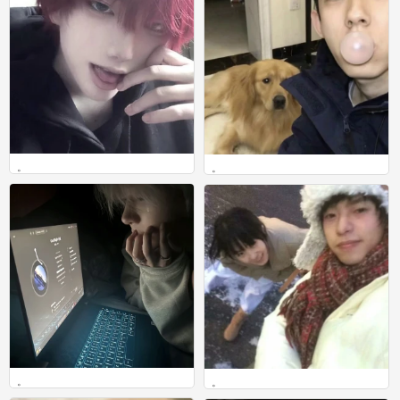
。
。
0
0
。
。
0