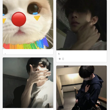
0
。
1
0
0