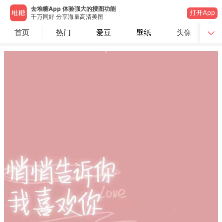
去堆糖App 体验强大的搜图功能
打开App
千万同好 分享海量高清美图
首页
热门
爱豆
壁纸
头像