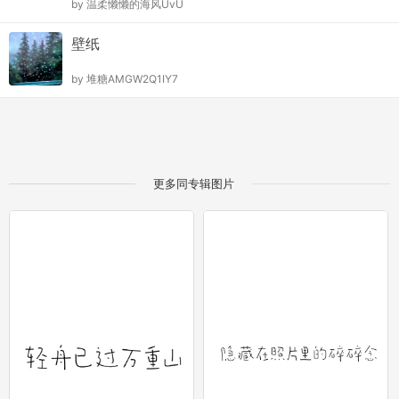
by
温柔懒懒的海风UvU
壁纸
by
堆糖AMGW2Q1IY7
更多同专辑图片