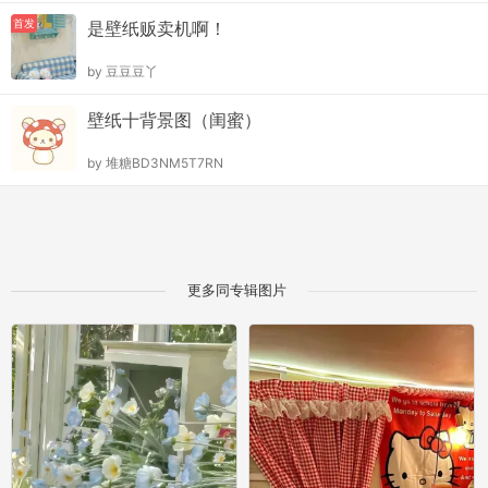
首发
是壁纸贩卖机啊！
by
豆豆豆丫
壁纸十背景图（闺蜜）
by
堆糖BD3NM5T7RN
更多同专辑图片