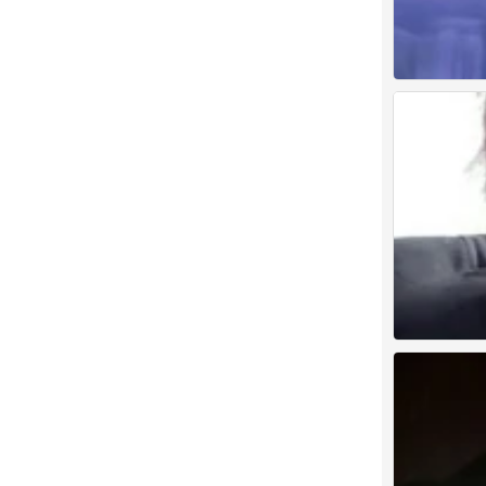
男头
0
1
0