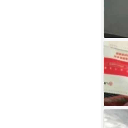
。
0
。
0