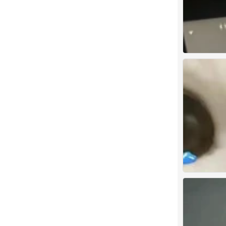
1
0
。
0