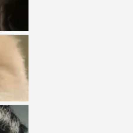
。
0
。
0