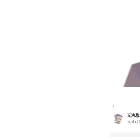
1
无法思
收藏到