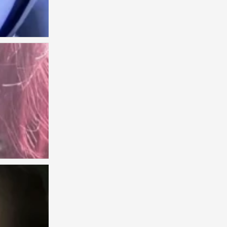
男头
0
1
0