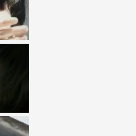
。
0
1
0