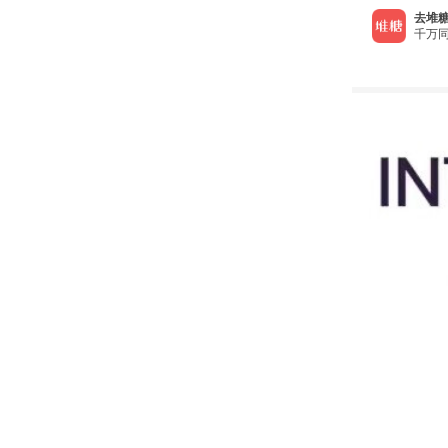
去堆糖
千万同