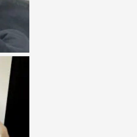
1
0
呆妹
0