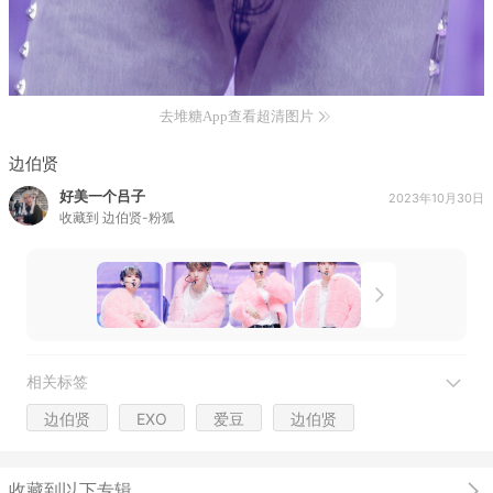
去堆糖App查看超清图片
边伯贤
好美一个吕子
2023年10月30日
收藏到
边伯贤-粉狐
相关标签
边伯贤
EXO
爱豆
边伯贤
收藏到以下专辑