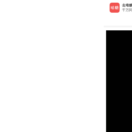
去堆糖
千万同