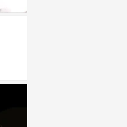
手写
0
手写
梗
0
0