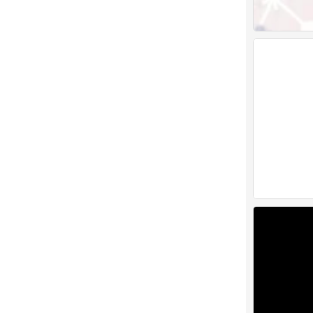
手写
0
手写
0
梗
0