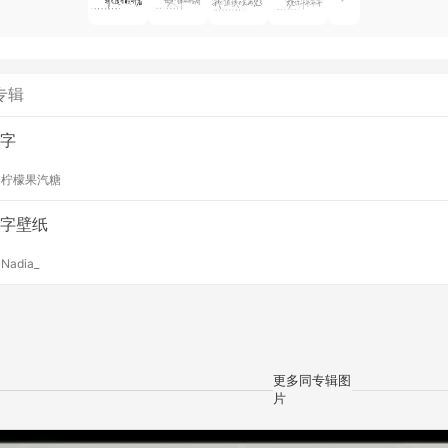
专辑
字
y
柠檬果汽糖
字壁纸
y
Nadia_
更多同专辑图
片