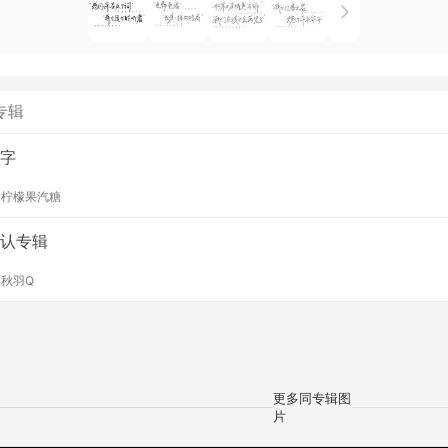
专辑
字
y
柠檬果汽糖
认专辑
y
秋羽Q
更多同专辑图
片