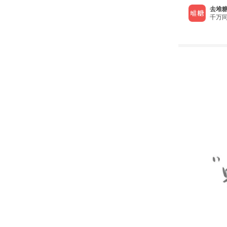
去堆糖
千万同