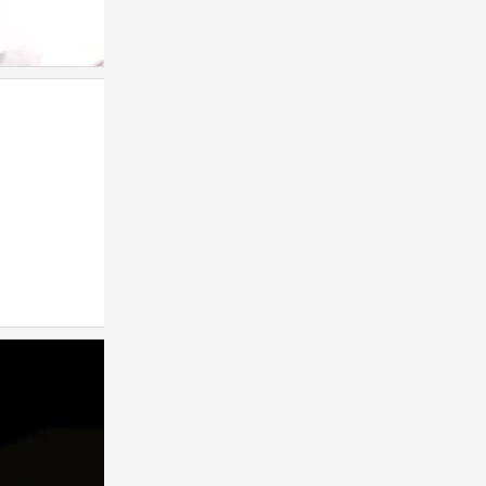
手写
0
手写
梗
0
0