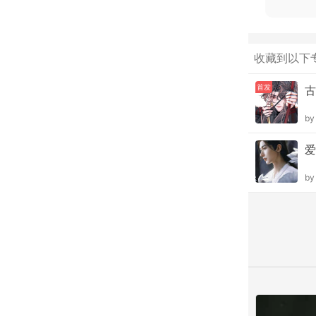
收藏到以下
首发
古
b
爱
b