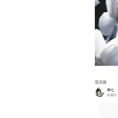
莲花楼
谛七
收藏到