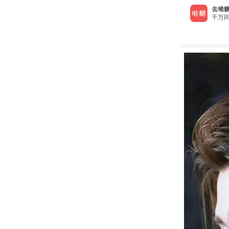
去堆糖
千万同