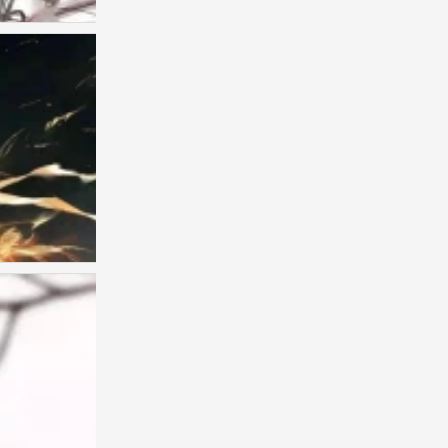
0
古风男头
0