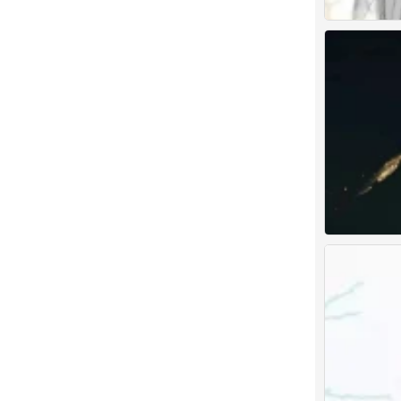
0
古风男头
0