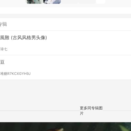
专辑
風難 (古风风格男头像)
y
谛七
豆
y
堆糖R7KCXGYH9J
更多同专辑图
片