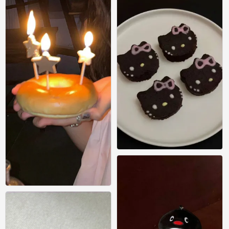
/
0
/
0