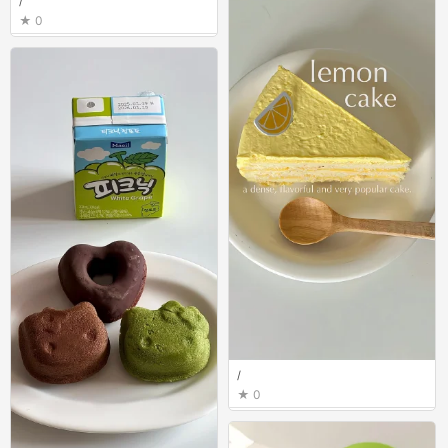
/
0
/
0