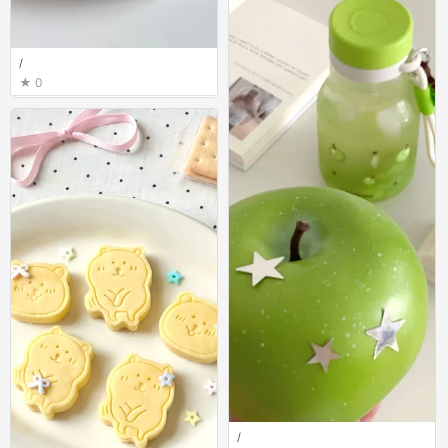
/
0
/