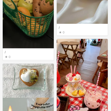
/
0
/
0