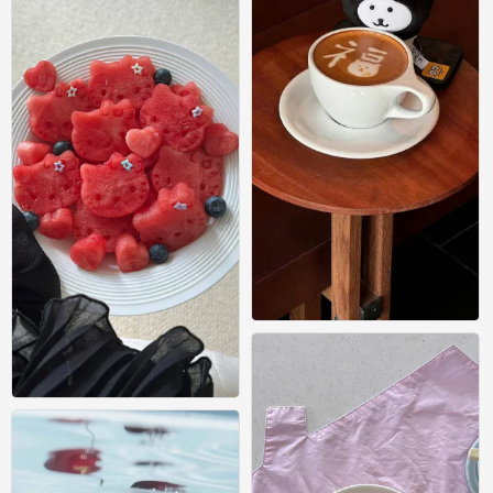
/
0
/
0