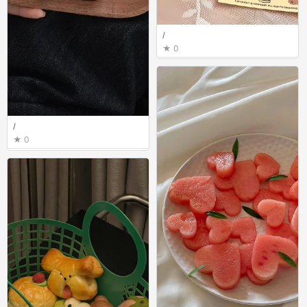
/
0
/
0