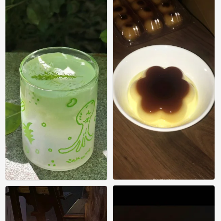
杂
/
0
0