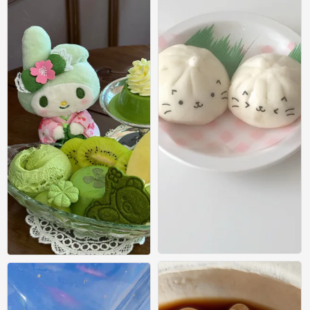
/
/
0
0