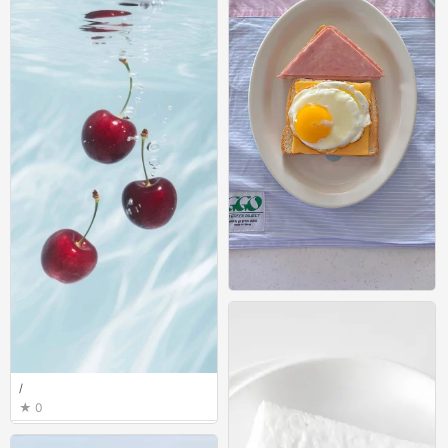
/
0
/
0