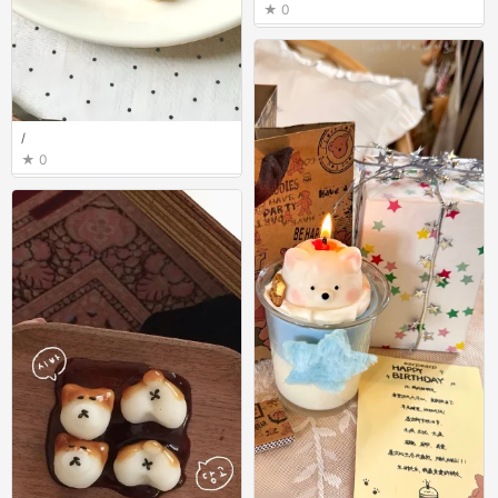
0
/
0