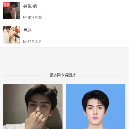
首发
吴世勋
by
银河构图
色昏
by
蜡笔大舅
更多同专辑图片