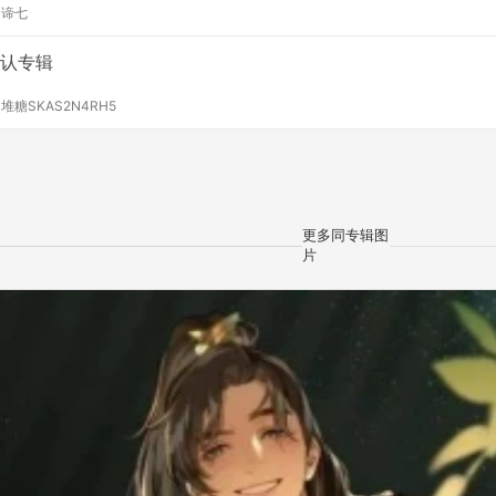
y
谛七
认专辑
y
堆糖SKAS2N4RH5
更多同专辑图
片