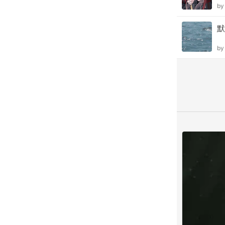
b
默
b