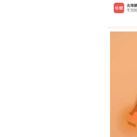
去堆糖
千万同