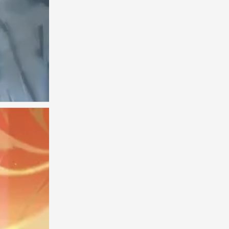
古风男头
0