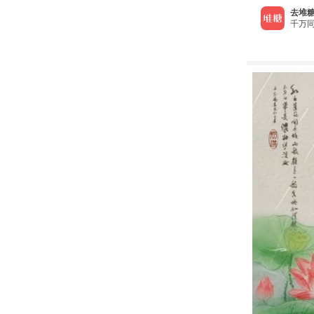
去堆糖
千万同