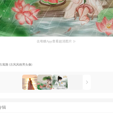
去堆糖App查看超清图片
古風難 (古风风格男头像)
专辑