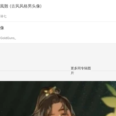
風難 (古风风格男头像)
y
谛七
像
y
GoldGuns_
更多同专辑图
片