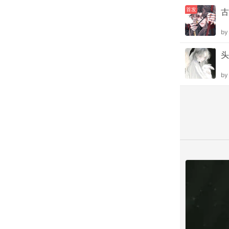
首发
古
b
头
b