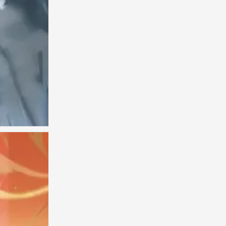
古风男头
0