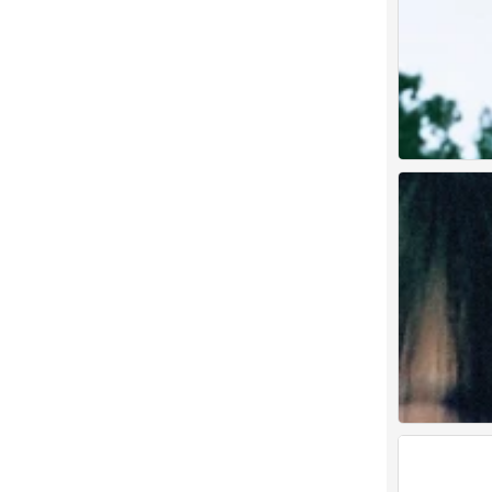
つ♡⊂
0
张元英
0