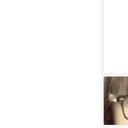
张元英
0
＃
0