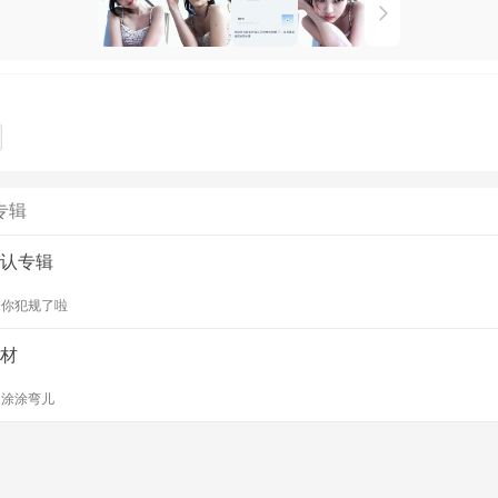
专辑
认专辑
y
你犯规了啦
材
y
涂涂弯儿