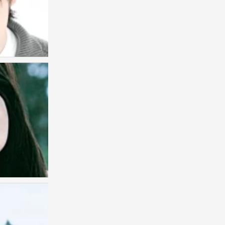
つ♡⊂
0