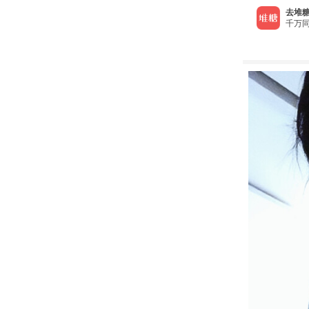
去堆糖
千万同