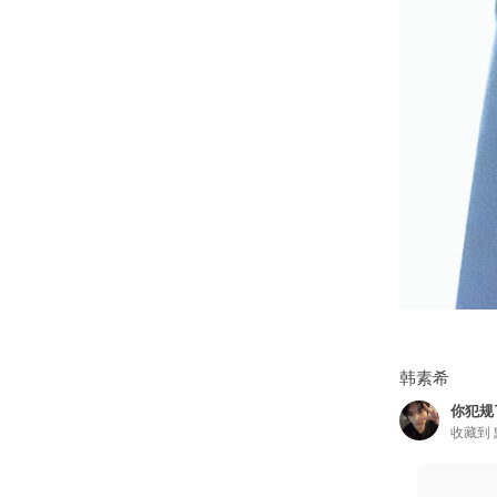
韩素希
你犯规
收藏到