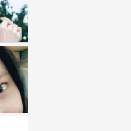
つ♡⊂
0
张元英
0