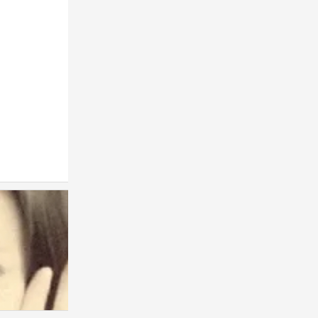
张元英
0
＃
0