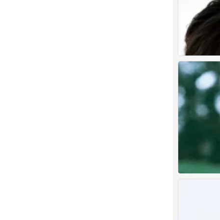
つ♡⊂
0