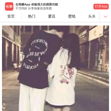
去堆糖App 体验强大的搜图功能
打开App
千万同好 分享海量高清美图
首页
热门
爱豆
壁纸
头像