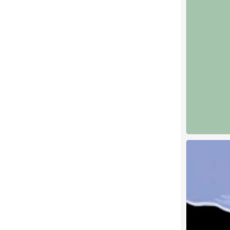
纯色壁纸
0