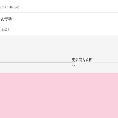
y
小珏不再心动
认专辑
y
锦j瑟s
更多同专辑图
片