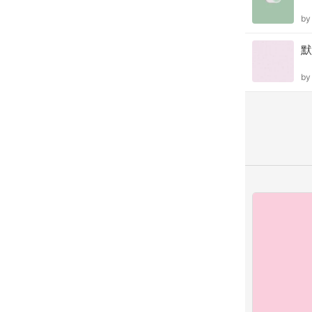
b
默
b