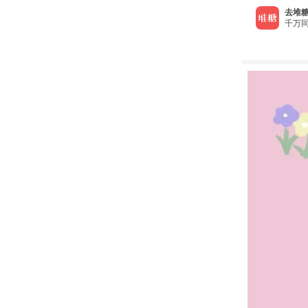
去堆糖
千万同