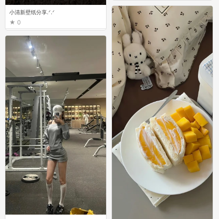
小清新壁纸分享.ᐟ.ᐟ
0