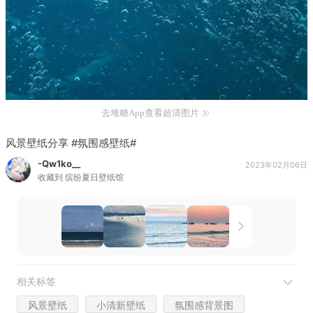
去堆糖App查看超清图片
风景壁纸分享 #氛围感壁纸#
-Qw1ko__
2023年02月06日
收藏到
缤纷夏日壁纸馆
相关标签
风景壁纸
小清新壁纸
氛围感背景图