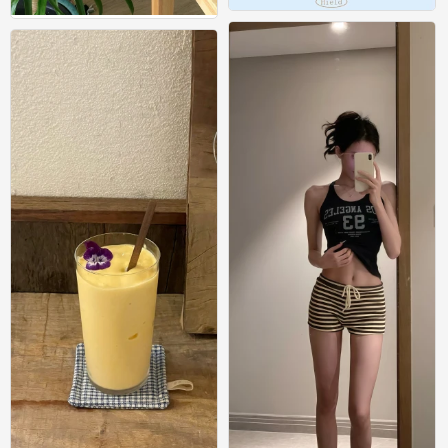
在不可预告的明天 平静也是幸福 ​​​ #小清
小清新壁纸分享.ᐟ.ᐟ
新壁纸#
0
0