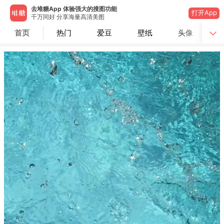
去堆糖App 体验强大的搜图功能
打开App
千万同好 分享海量高清美图
首页
热门
爱豆
壁纸
头像