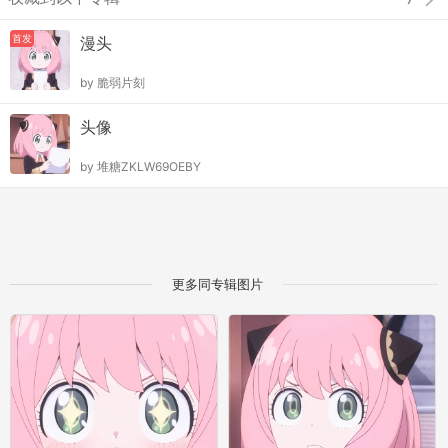
首发
漫头
by
脆弱片刻
头像
by
堆糖ZKLW69OEBY
更多同专辑图片