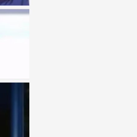
古见同学
0