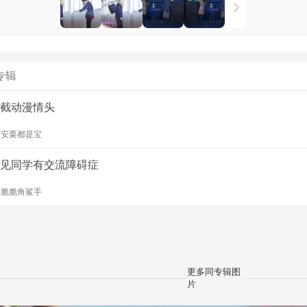
专辑
截动漫情头
y
安栗都是宝
见同学有交流障碍症
y
脆脆角鲨手
更多同专辑图
片