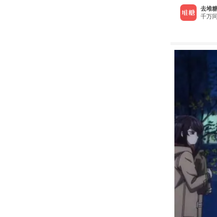
去堆糖
千万同