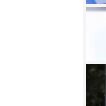
古见同学
0