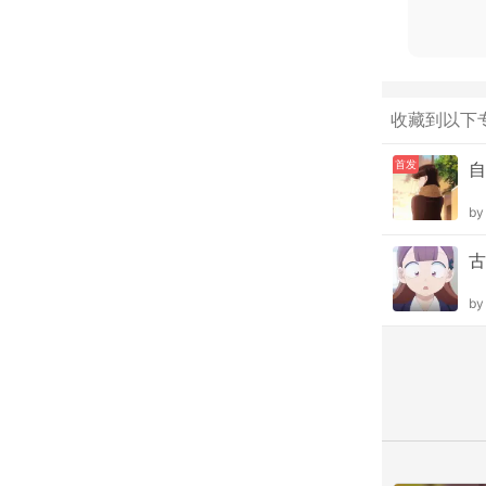
收藏到以下
首发
自
b
古
b