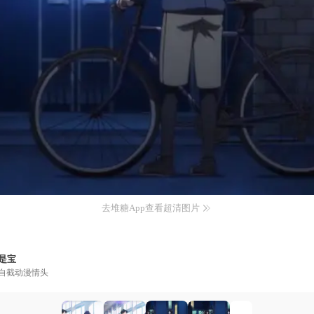
去堆糖App查看超清图片
是宝
自截动漫情头