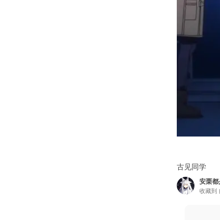
古见同学
安栗都
收藏到