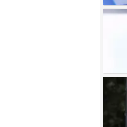
古见同学
0