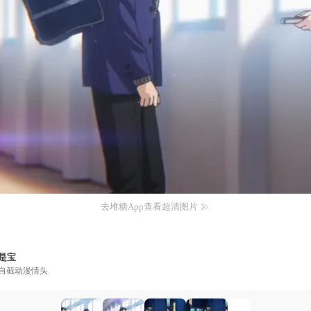
去堆糖App查看超清图片
是宝
自截动漫情头