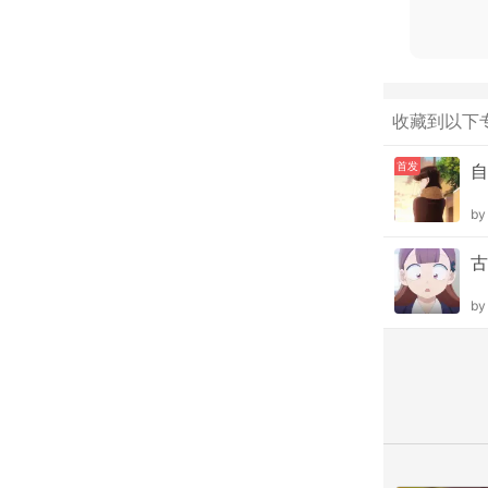
收藏到以下
首发
自
b
古
b