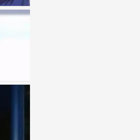
古见同学
0