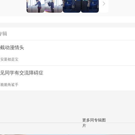
专辑
截动漫情头
y
安栗都是宝
见同学有交流障碍症
y
脆脆角鲨手
更多同专辑图
片