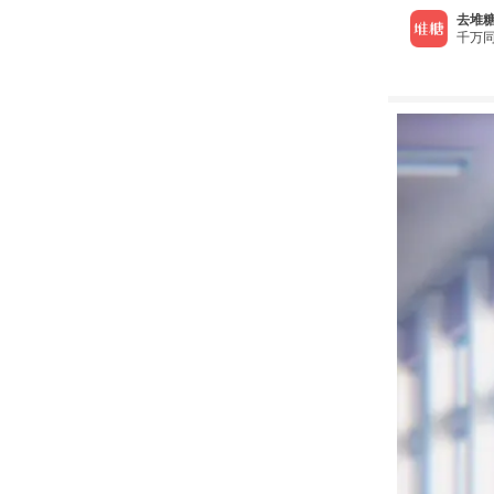
去堆糖
千万同