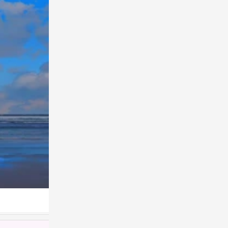
插画师〔饼饼大战贰狗叽〕绘
0