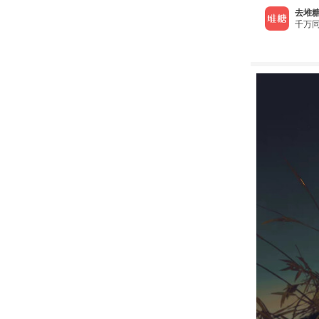
去堆糖
千万同