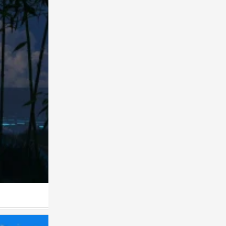
0
插画师〔饼饼大战贰狗叽〕绘
0
插画师〔饼饼大战贰狗叽〕绘
0