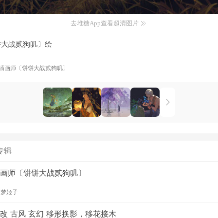
去堆糖App查看超清图片
饼大战贰狗叽〕绘
插画师〔饼饼大战贰狗叽〕
专辑
画师〔饼饼大战贰狗叽〕
y
梦姬子
改 古风 玄幻 移形换影，移花接木