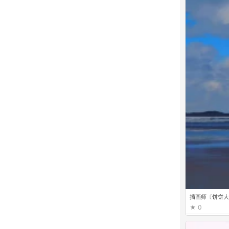
插画师〔饼饼大
0