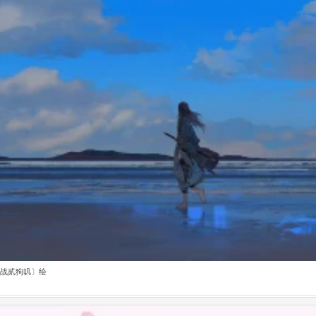
战贰狗叽〕绘