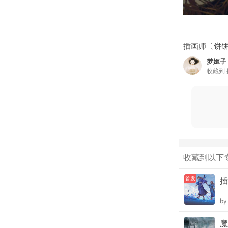
插画师〔饼
梦姬子
收藏到
收藏到以下
首发
插
b
魔