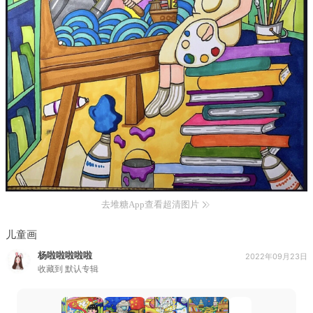
去堆糖App查看超清图片
儿童画
杨啦啦啦啦啦
2022年09月23日
收藏到
默认专辑