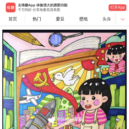
去堆糖App 体验强大的搜图功能
打开App
千万同好 分享海量高清美图
首页
热门
爱豆
壁纸
头像